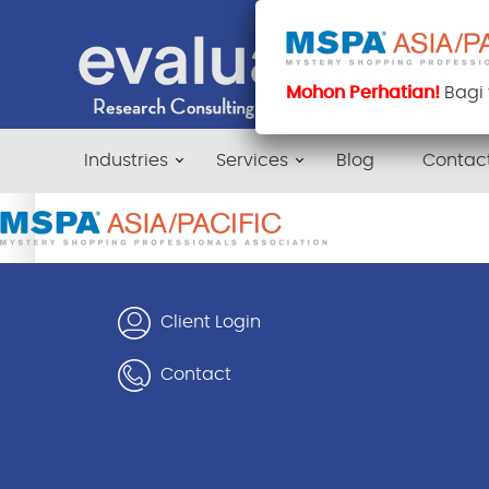
Mohon Perhatian!
Bagi
Industries
Services
Blog
Contac
Client Login
Contact