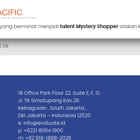
 yang berminat menjadi
talent Mystery Shopper
silakan
t Us
18 Office Park Floor 22. Suite E, F, G.
Jl. TB Simatupang Kav.28.
Kebagusan , South Jakarta ,
DKI Jakarta – Indonesia 12520
e:
info@evaluate.id
p:
+6221 8064 1900
m:
+62 818-1888-2026