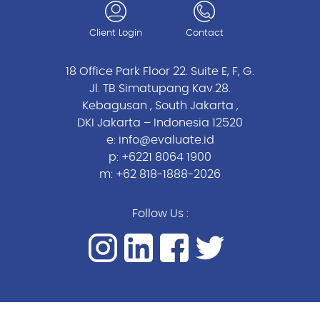
Client Login
Contact
18 Office Park Floor 22. Suite E, F, G.
Jl. TB Simatupang Kav.28.
Kebagusan , South Jakarta ,
DKI Jakarta – Indonesia 12520
e:
info@evaluate.id
p:
+6221 8064 1900
m:
+62 818-1888-2026
Follow Us :