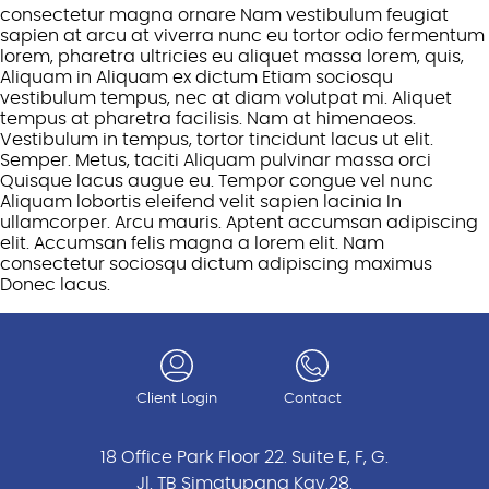
consectetur magna ornare Nam vestibulum feugiat
sapien at arcu at viverra nunc eu tortor odio fermentum
lorem, pharetra ultricies eu aliquet massa lorem, quis,
Aliquam in Aliquam ex dictum Etiam sociosqu
vestibulum tempus, nec at diam volutpat mi. Aliquet
tempus at pharetra facilisis. Nam at himenaeos.
Vestibulum in tempus, tortor tincidunt lacus ut elit.
Semper. Metus, taciti Aliquam pulvinar massa orci
Quisque lacus augue eu. Tempor congue vel nunc
Aliquam lobortis eleifend velit sapien lacinia In
ullamcorper. Arcu mauris. Aptent accumsan adipiscing
elit. Accumsan felis magna a lorem elit. Nam
consectetur sociosqu dictum adipiscing maximus
Donec lacus.
Client Login
Contact
18 Office Park Floor 22. Suite E, F, G.
Jl. TB Simatupang Kav.28.