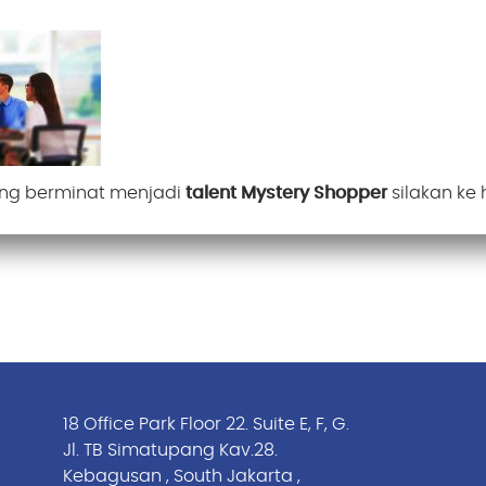
t Us
ng berminat menjadi
talent Mystery Shopper
silakan ke
18 Office Park Floor 22. Suite E, F, G.
Jl. TB Simatupang Kav.28.
Kebagusan , South Jakarta ,