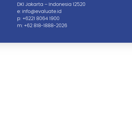
DKI Jakarta – Indonesia 12520
e:
info@evaluate.id
p:
+6221 8064 1900
m:
+62 818-1888-2026