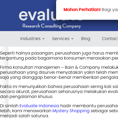
Mohon Perhatian!
Bagi ya
Industries
Services
Blog
Contac
Seperti halnya pasangan, perusahaan juga harus mem
tergantung pada bagaimana konsumen merasakan per
Firma konsultan manajemen – Bain & Company melakuka
perusahaan yang disurvei menyatakan yakin telah m
saja yang dianggap benar-benar memberikan pengala
Fakta ini menunjukkan bahwa perusahaan sering kal
secara akurat, perusahaan seharusnya melakukan eval
dan pengalaman khusus.
Di sinilah
Evaluate Indonesia
hadir membantu perusahaa
lebih, kami menawarkan
Mystery Shopping
sebagai sebu
menjadi salah satunya.