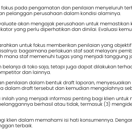
 fokus pada pengamatan dan penilaian menyeluruh te
man pelanggan perusahaan dalam kondisi alaminya.
 Evaluate akan mengajak perusahaan untuk memastikan k
dikator yang perlu diperhatikan dan dinilai. Evaluasi k
arahkan untuk fokus memberikan penilaian yang objek
 misalnya: bagaimana perlakuan staf saat melayani pe
uh mana staf memenuhi tugas yang menjadi tanggung 
 belanja di toko saja, tetapi juga dapat dilakukan ter
etitor dan lainnya.
n penilaian dalam bentuk
draft
laporan, menyesuaikan
ata dalam
draft
tersebut dan kemudian mengolahnya sebai
ilah yang menjadi informasi penting bagi klien untuk 
pelanggannya berhasil atau tidak, termasuk (3) mengide
 bagi klien dalam memahami isi hati konsumennya. Denga
ggan terbaik.